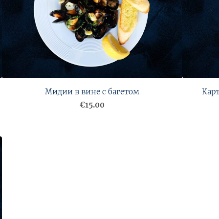
Mидии в вине с багетом
Кар
€15.00