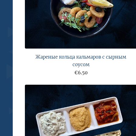
Жареные кольца кальмаров с сырным
соусом
€6.50