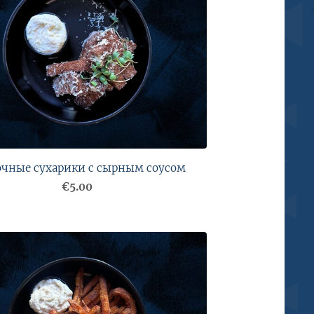
очные сухарики с сырным соусом
€5.00