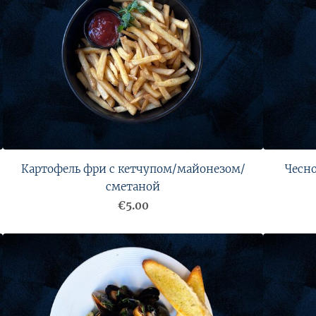
Картофель фри с кетчупом/майонезом/
Чесн
сметаной
€5.00