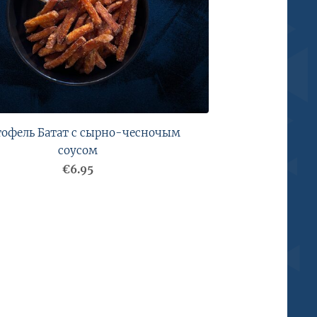
тофель Батат с сырно-чесночым
соусом
€6.95